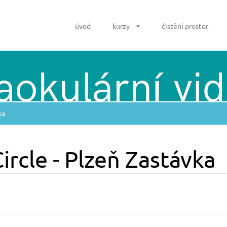
úvod
kurzy
čistění prostor
ka
rcle - Plzeň Zastávka