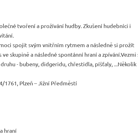
olečné tvoření a prožívání hudby. Zkušení hudebníci i
ítání.
moci spojit svým vnitřním rytmem a následně si prožít
 ve skupině a následné spontánní hraní a zpívání.Vezmi 
uhu - bubeny, didgeridu, chřestidla, píšťaly, ...Několik
 4/1761, Plzeň – Jižní Předměstí
a hraní